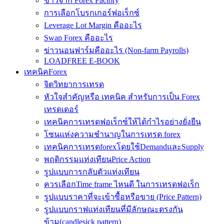
ข่าวจาก Forex Factory
การเลือกโบรกเกอร์ฟอเร็กซ์
Leverage Lot Margin คืออะไร
Swap Forex คืออะไร
ข่าวนอนฟาร์มคืออะไร (Non-farm Payrolls)
LOADFREE E-BOOK
เทคนิคForex
จิตวิทยาการเทรด
หัวใจสำคัญหรือ เทคนิค สำหรับการเป็น Forex
เทรดเดอร์
เทคนิคการเทรดฟอเร็กซ์ให้ได้กำไรอย่างยั่งยืน
โซนแห่งความชำนาญในการเทรด forex
เทคนิคการเทรดforexโดยใช้DemandและSupply
พฤติกรรมแท่งเทียนPrice Action
รูปแบบการกลับตัวแท่งเทียน
ควรเลือกTime frame ไหนดี ในการเทรดฟอเร็ก
รูปแบบราคาที่จะเข้าซื้อหรือขาย (Price Pattern)
รูปแบบกราฟแท่งเทียนที่มีลักษณะตรงกัน
ข้าม(candlesick pattern)