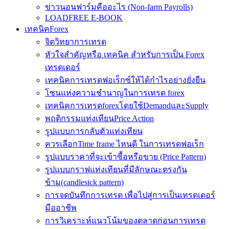
ข่าวนอนฟาร์มคืออะไร (Non-farm Payrolls)
LOADFREE E-BOOK
เทคนิคForex
จิตวิทยาการเทรด
หัวใจสำคัญหรือ เทคนิค สำหรับการเป็น Forex
เทรดเดอร์
เทคนิคการเทรดฟอเร็กซ์ให้ได้กำไรอย่างยั่งยืน
โซนแห่งความชำนาญในการเทรด forex
เทคนิคการเทรดforexโดยใช้DemandและSupply
พฤติกรรมแท่งเทียนPrice Action
รูปแบบการกลับตัวแท่งเทียน
ควรเลือกTime frame ไหนดี ในการเทรดฟอเร็ก
รูปแบบราคาที่จะเข้าซื้อหรือขาย (Price Pattern)
รูปแบบกราฟแท่งเทียนที่มีลักษณะตรงกัน
ข้าม(candlesick pattern)
การจดบันทึกการเทรด เพื่อไปสู่การเป็นเทรดเดอร์
มืออาชีพ
การวิเคราะห์แนวโน้มของตลาดก่อนการเทรด