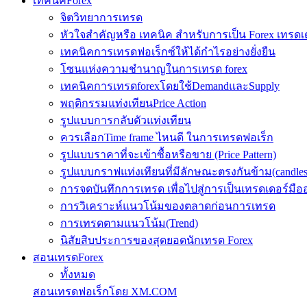
เทคนิคForex
จิตวิทยาการเทรด
หัวใจสำคัญหรือ เทคนิค สำหรับการเป็น Forex เทรดเ
เทคนิคการเทรดฟอเร็กซ์ให้ได้กำไรอย่างยั่งยืน
โซนแห่งความชำนาญในการเทรด forex
เทคนิคการเทรดforexโดยใช้DemandและSupply
พฤติกรรมแท่งเทียนPrice Action
รูปแบบการกลับตัวแท่งเทียน
ควรเลือกTime frame ไหนดี ในการเทรดฟอเร็ก
รูปแบบราคาที่จะเข้าซื้อหรือขาย (Price Pattern)
รูปแบบกราฟแท่งเทียนที่มีลักษณะตรงกันข้าม(candlesic
การจดบันทึกการเทรด เพื่อไปสู่การเป็นเทรดเดอร์มือ
การวิเคราะห์แนวโน้มของตลาดก่อนการเทรด
การเทรดตามแนวโน้ม(Trend)
นิสัยสิบประการของสุดยอดนักเทรด Forex
สอนเทรดForex
ทั้งหมด
สอนเทรดฟอเร็กโดย XM.COM