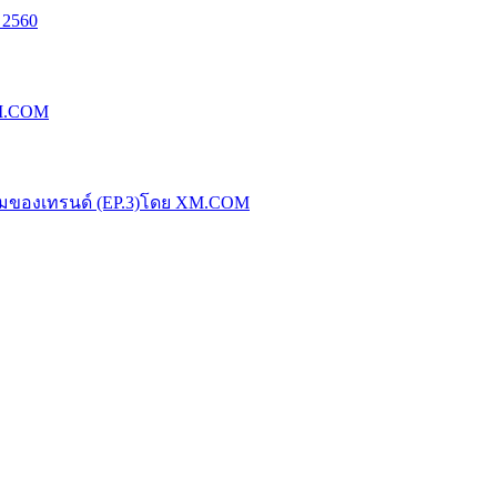
 2560
XM.COM
น้มของเทรนด์ (EP.3)โดย XM.COM