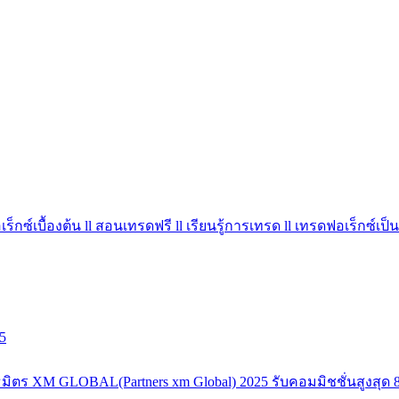
ร็กซ์เบื้องต้น ll สอนเทรดฟรี ll เรียนรู้การเทรด ll เทรดฟอเร็กซ์เป็น
5
มิตร XM GLOBAL(Partners xm Global) 2025 รับคอมมิชชั่นสูงสุด 8