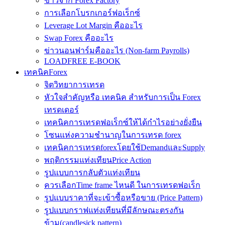
ข่าวจาก Forex Factory
การเลือกโบรกเกอร์ฟอเร็กซ์
Leverage Lot Margin คืออะไร
Swap Forex คืออะไร
ข่าวนอนฟาร์มคืออะไร (Non-farm Payrolls)
LOADFREE E-BOOK
เทคนิคForex
จิตวิทยาการเทรด
หัวใจสำคัญหรือ เทคนิค สำหรับการเป็น Forex
เทรดเดอร์
เทคนิคการเทรดฟอเร็กซ์ให้ได้กำไรอย่างยั่งยืน
โซนแห่งความชำนาญในการเทรด forex
เทคนิคการเทรดforexโดยใช้DemandและSupply
พฤติกรรมแท่งเทียนPrice Action
รูปแบบการกลับตัวแท่งเทียน
ควรเลือกTime frame ไหนดี ในการเทรดฟอเร็ก
รูปแบบราคาที่จะเข้าซื้อหรือขาย (Price Pattern)
รูปแบบกราฟแท่งเทียนที่มีลักษณะตรงกัน
ข้าม(candlesick pattern)