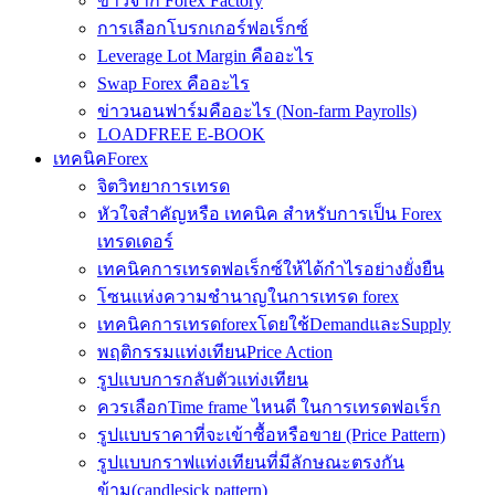
ข่าวจาก Forex Factory
การเลือกโบรกเกอร์ฟอเร็กซ์
Leverage Lot Margin คืออะไร
Swap Forex คืออะไร
ข่าวนอนฟาร์มคืออะไร (Non-farm Payrolls)
LOADFREE E-BOOK
เทคนิคForex
จิตวิทยาการเทรด
หัวใจสำคัญหรือ เทคนิค สำหรับการเป็น Forex
เทรดเดอร์
เทคนิคการเทรดฟอเร็กซ์ให้ได้กำไรอย่างยั่งยืน
โซนแห่งความชำนาญในการเทรด forex
เทคนิคการเทรดforexโดยใช้DemandและSupply
พฤติกรรมแท่งเทียนPrice Action
รูปแบบการกลับตัวแท่งเทียน
ควรเลือกTime frame ไหนดี ในการเทรดฟอเร็ก
รูปแบบราคาที่จะเข้าซื้อหรือขาย (Price Pattern)
รูปแบบกราฟแท่งเทียนที่มีลักษณะตรงกัน
ข้าม(candlesick pattern)