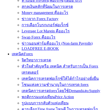
ทำเงินจากForex(ฟอเร็กซ์)ได้อย่างไร
สกุลเงินหลักที่นิยมในการเทรด
Money management คืออะไร
ข่าวจาก Forex Factory
การเลือกโบรกเกอร์ฟอเร็กซ์
Leverage Lot Margin คืออะไร
Swap Forex คืออะไร
ข่าวนอนฟาร์มคืออะไร (Non-farm Payrolls)
LOADFREE E-BOOK
เทคนิคForex
จิตวิทยาการเทรด
หัวใจสำคัญหรือ เทคนิค สำหรับการเป็น Forex
เทรดเดอร์
เทคนิคการเทรดฟอเร็กซ์ให้ได้กำไรอย่างยั่งยืน
โซนแห่งความชำนาญในการเทรด forex
เทคนิคการเทรดforexโดยใช้DemandและSupply
พฤติกรรมแท่งเทียนPrice Action
รูปแบบการกลับตัวแท่งเทียน
ควรเลือกTime frame ไหนดี ในการเทรดฟอเร็ก