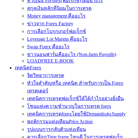
ทำเงินจากForex(ฟอเร็กซ์)ได้อย่างไร
สกุลเงินหลักที่นิยมในการเทรด
Money management คืออะไร
ข่าวจาก Forex Factory
การเลือกโบรกเกอร์ฟอเร็กซ์
Leverage Lot Margin คืออะไร
Swap Forex คืออะไร
ข่าวนอนฟาร์มคืออะไร (Non-farm Payrolls)
LOADFREE E-BOOK
เทคนิคForex
จิตวิทยาการเทรด
หัวใจสำคัญหรือ เทคนิค สำหรับการเป็น Forex
เทรดเดอร์
เทคนิคการเทรดฟอเร็กซ์ให้ได้กำไรอย่างยั่งยืน
โซนแห่งความชำนาญในการเทรด forex
เทคนิคการเทรดforexโดยใช้DemandและSupply
พฤติกรรมแท่งเทียนPrice Action
รูปแบบการกลับตัวแท่งเทียน
ควรเลือกTime frame ไหนดี ในการเทรดฟอเร็ก