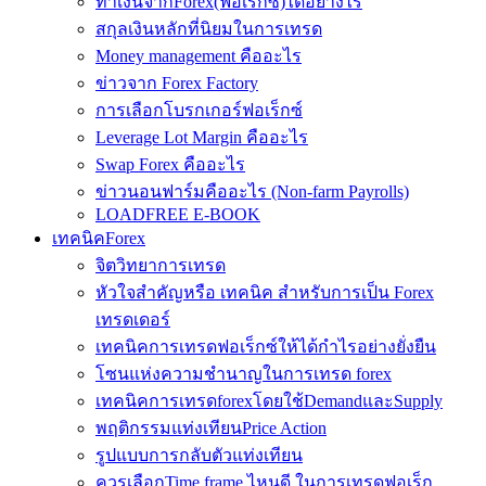
ทำเงินจากForex(ฟอเร็กซ์)ได้อย่างไร
สกุลเงินหลักที่นิยมในการเทรด
Money management คืออะไร
ข่าวจาก Forex Factory
การเลือกโบรกเกอร์ฟอเร็กซ์
Leverage Lot Margin คืออะไร
Swap Forex คืออะไร
ข่าวนอนฟาร์มคืออะไร (Non-farm Payrolls)
LOADFREE E-BOOK
เทคนิคForex
จิตวิทยาการเทรด
หัวใจสำคัญหรือ เทคนิค สำหรับการเป็น Forex
เทรดเดอร์
เทคนิคการเทรดฟอเร็กซ์ให้ได้กำไรอย่างยั่งยืน
โซนแห่งความชำนาญในการเทรด forex
เทคนิคการเทรดforexโดยใช้DemandและSupply
พฤติกรรมแท่งเทียนPrice Action
รูปแบบการกลับตัวแท่งเทียน
ควรเลือกTime frame ไหนดี ในการเทรดฟอเร็ก