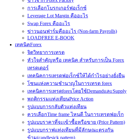
ข่าวจาก Forex Factory
การเลือกโบรกเกอร์ฟอเร็กซ์
Leverage Lot Margin คืออะไร
Swap Forex คืออะไร
ข่าวนอนฟาร์มคืออะไร (Non-farm Payrolls)
LOADFREE E-BOOK
เทคนิคForex
จิตวิทยาการเทรด
หัวใจสำคัญหรือ เทคนิค สำหรับการเป็น Forex
เทรดเดอร์
เทคนิคการเทรดฟอเร็กซ์ให้ได้กำไรอย่างยั่งยืน
โซนแห่งความชำนาญในการเทรด forex
เทคนิคการเทรดforexโดยใช้DemandและSupply
พฤติกรรมแท่งเทียนPrice Action
รูปแบบการกลับตัวแท่งเทียน
ควรเลือกTime frame ไหนดี ในการเทรดฟอเร็ก
รูปแบบราคาที่จะเข้าซื้อหรือขาย (Price Pattern)
รูปแบบกราฟแท่งเทียนที่มีลักษณะตรงกัน
ข้าม(candlesick pattern)