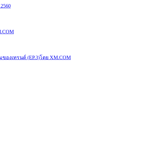
 2560
XM.COM
น้มของเทรนด์ (EP.3)โดย XM.COM