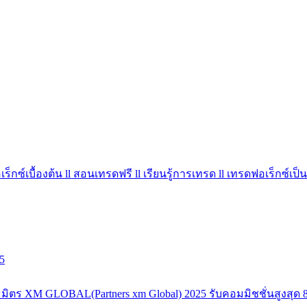
ร็กซ์เบื้องต้น ll สอนเทรดฟรี ll เรียนรู้การเทรด ll เทรดฟอเร็กซ์เป็น
5
มิตร XM GLOBAL(Partners xm Global) 2025 รับคอมมิชชั่นสูงสุด 8