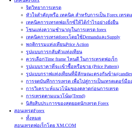
เทคนิคForex
จิตวิทยาการเทรด
หัวใจสำคัญหรือ เทคนิค สำหรับการเป็น Forex เทรดเ
เทคนิคการเทรดฟอเร็กซ์ให้ได้กำไรอย่างยั่งยืน
โซนแห่งความชำนาญในการเทรด forex
เทคนิคการเทรดforexโดยใช้DemandและSupply
พฤติกรรมแท่งเทียนPrice Action
รูปแบบการกลับตัวแท่งเทียน
ควรเลือกTime frame ไหนดี ในการเทรดฟอเร็ก
รูปแบบราคาที่จะเข้าซื้อหรือขาย (Price Pattern)
รูปแบบกราฟแท่งเทียนที่มีลักษณะตรงกันข้าม(candlesic
การจดบันทึกการเทรด เพื่อไปสู่การเป็นเทรดเดอร์มือ
การวิเคราะห์แนวโน้มของตลาดก่อนการเทรด
การเทรดตามแนวโน้ม(Trend)
นิสัยสิบประการของสุดยอดนักเทรด Forex
สอนเทรดForex
ทั้งหมด
สอนเทรดฟอเร็กโดย XM.COM