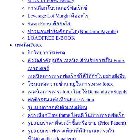
ข่าวจาก Forex Factory
การเลือกโบรกเกอร์ฟอเร็กซ์
Leverage Lot Margin คืออะไร
Swap Forex คืออะไร
ข่าวนอนฟาร์มคืออะไร (Non-farm Payrolls)
LOADFREE E-BOOK
เทคนิคForex
จิตวิทยาการเทรด
หัวใจสำคัญหรือ เทคนิค สำหรับการเป็น Forex
เทรดเดอร์
เทคนิคการเทรดฟอเร็กซ์ให้ได้กำไรอย่างยั่งยืน
โซนแห่งความชำนาญในการเทรด forex
เทคนิคการเทรดforexโดยใช้DemandและSupply
พฤติกรรมแท่งเทียนPrice Action
รูปแบบการกลับตัวแท่งเทียน
ควรเลือกTime frame ไหนดี ในการเทรดฟอเร็ก
รูปแบบราคาที่จะเข้าซื้อหรือขาย (Price Pattern)
รูปแบบกราฟแท่งเทียนที่มีลักษณะตรงกัน
ข้าม(candlesick pattern)