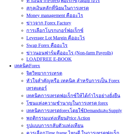
ทำเงินจากForex(ฟอเร็กซ์)ได้อย่างไร
สกุลเงินหลักที่นิยมในการเทรด
Money management คืออะไร
ข่าวจาก Forex Factory
การเลือกโบรกเกอร์ฟอเร็กซ์
Leverage Lot Margin คืออะไร
Swap Forex คืออะไร
ข่าวนอนฟาร์มคืออะไร (Non-farm Payrolls)
LOADFREE E-BOOK
เทคนิคForex
จิตวิทยาการเทรด
หัวใจสำคัญหรือ เทคนิค สำหรับการเป็น Forex
เทรดเดอร์
เทคนิคการเทรดฟอเร็กซ์ให้ได้กำไรอย่างยั่งยืน
โซนแห่งความชำนาญในการเทรด forex
เทคนิคการเทรดforexโดยใช้DemandและSupply
พฤติกรรมแท่งเทียนPrice Action
รูปแบบการกลับตัวแท่งเทียน
ควรเลือกTime frame ไหนดี ในการเทรดฟอเร็ก