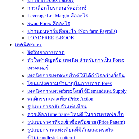
ข่าวจาก Forex Factory
การเลือกโบรกเกอร์ฟอเร็กซ์
Leverage Lot Margin คืออะไร
Swap Forex คืออะไร
ข่าวนอนฟาร์มคืออะไร (Non-farm Payrolls)
LOADFREE E-BOOK
เทคนิคForex
จิตวิทยาการเทรด
หัวใจสำคัญหรือ เทคนิค สำหรับการเป็น Forex
เทรดเดอร์
เทคนิคการเทรดฟอเร็กซ์ให้ได้กำไรอย่างยั่งยืน
โซนแห่งความชำนาญในการเทรด forex
เทคนิคการเทรดforexโดยใช้DemandและSupply
พฤติกรรมแท่งเทียนPrice Action
รูปแบบการกลับตัวแท่งเทียน
ควรเลือกTime frame ไหนดี ในการเทรดฟอเร็ก
รูปแบบราคาที่จะเข้าซื้อหรือขาย (Price Pattern)
รูปแบบกราฟแท่งเทียนที่มีลักษณะตรงกัน
ข้าม(candlesick pattern)