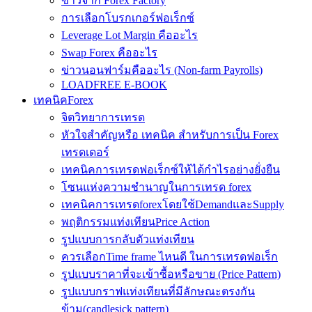
ข่าวจาก Forex Factory
การเลือกโบรกเกอร์ฟอเร็กซ์
Leverage Lot Margin คืออะไร
Swap Forex คืออะไร
ข่าวนอนฟาร์มคืออะไร (Non-farm Payrolls)
LOADFREE E-BOOK
เทคนิคForex
จิตวิทยาการเทรด
หัวใจสำคัญหรือ เทคนิค สำหรับการเป็น Forex
เทรดเดอร์
เทคนิคการเทรดฟอเร็กซ์ให้ได้กำไรอย่างยั่งยืน
โซนแห่งความชำนาญในการเทรด forex
เทคนิคการเทรดforexโดยใช้DemandและSupply
พฤติกรรมแท่งเทียนPrice Action
รูปแบบการกลับตัวแท่งเทียน
ควรเลือกTime frame ไหนดี ในการเทรดฟอเร็ก
รูปแบบราคาที่จะเข้าซื้อหรือขาย (Price Pattern)
รูปแบบกราฟแท่งเทียนที่มีลักษณะตรงกัน
ข้าม(candlesick pattern)