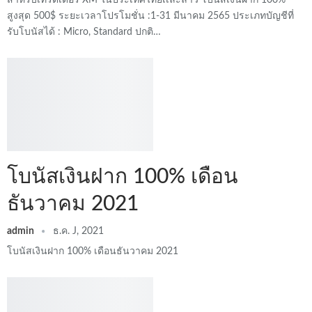
สูงสุด 500$ ระยะเวลาโปรโมชั่น :1-31 มีนาคม 2565 ประเภทบัญชีที่
รับโบนัสได้ : Micro, Standard ปกติ…
โบนัสเงินฝาก 100% เดือน
ธันวาคม 2021
admin
ธ.ค. J, 2021
โบนัสเงินฝาก 100% เดือนธันวาคม 2021