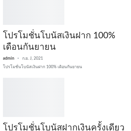
โปรโมชั่นโบนัสเงินฝาก 100%
เดือนกันยายน
admin
ก.ย. J, 2021
โปรโมชั่นโบนัสเงินฝาก 100% เดิอนกันยายน
โปรโมชั่นโบนัสฝากเงินครั้งเดียว