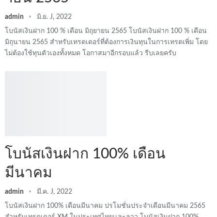
admin
มิ.ย. J, 2022
โบนัสเงินฝาก 100 % เดือน มิถุยายน 2565 โบนัสเงินฝาก 100 % เดือน
มิถุนายน 2565 สำหรับเทรดเดอร์ที่ต้องการเงินทุนในการเทรดเพิ่ม โดย
ไม่ต้องใช้ทุนตัวเองทั้งหมด โอกาสมาอีกรอบแล้ว รีบเลยครับ
โบนัสเงินฝาก 100% เดือน
มีนาคม
admin
มี.ค. J, 2022
โบนัสเงินฝาก 100% เดือนมีนาคม ปรโมชั่นประจำเดือนมีนาคม 2565
สำหรับเทรดเดอร์ XM ในประเทศไทยเเละลาว โบนัสเงินฝาก 100%