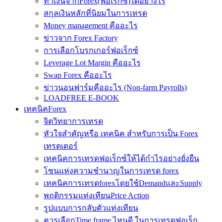
ทำเงินจากForex(ฟอเร็กซ์)ได้อย่างไร
สกุลเงินหลักที่นิยมในการเทรด
Money management คืออะไร
ข่าวจาก Forex Factory
การเลือกโบรกเกอร์ฟอเร็กซ์
Leverage Lot Margin คืออะไร
Swap Forex คืออะไร
ข่าวนอนฟาร์มคืออะไร (Non-farm Payrolls)
LOADFREE E-BOOK
เทคนิคForex
จิตวิทยาการเทรด
หัวใจสำคัญหรือ เทคนิค สำหรับการเป็น Forex
เทรดเดอร์
เทคนิคการเทรดฟอเร็กซ์ให้ได้กำไรอย่างยั่งยืน
โซนแห่งความชำนาญในการเทรด forex
เทคนิคการเทรดforexโดยใช้DemandและSupply
พฤติกรรมแท่งเทียนPrice Action
รูปแบบการกลับตัวแท่งเทียน
ควรเลือกTime frame ไหนดี ในการเทรดฟอเร็ก