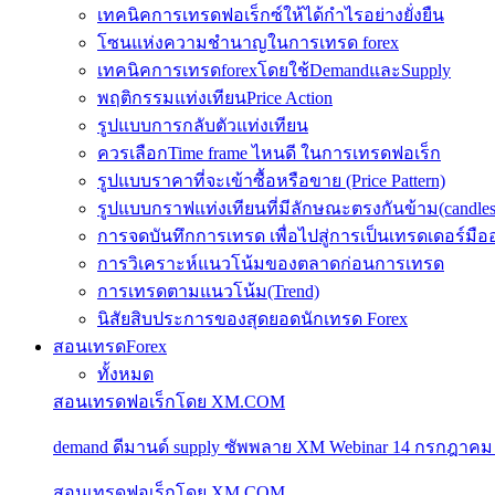
เทคนิคการเทรดฟอเร็กซ์ให้ได้กำไรอย่างยั่งยืน
โซนแห่งความชำนาญในการเทรด forex
เทคนิคการเทรดforexโดยใช้DemandและSupply
พฤติกรรมแท่งเทียนPrice Action
รูปแบบการกลับตัวแท่งเทียน
ควรเลือกTime frame ไหนดี ในการเทรดฟอเร็ก
รูปแบบราคาที่จะเข้าซื้อหรือขาย (Price Pattern)
รูปแบบกราฟแท่งเทียนที่มีลักษณะตรงกันข้าม(candlesic
การจดบันทึกการเทรด เพื่อไปสู่การเป็นเทรดเดอร์มือ
การวิเคราะห์แนวโน้มของตลาดก่อนการเทรด
การเทรดตามแนวโน้ม(Trend)
นิสัยสิบประการของสุดยอดนักเทรด Forex
สอนเทรดForex
ทั้งหมด
สอนเทรดฟอเร็กโดย XM.COM
demand ดีมานด์ supply ซัพพลาย XM Webinar 14 กรกฎาคม
สอนเทรดฟอเร็กโดย XM.COM