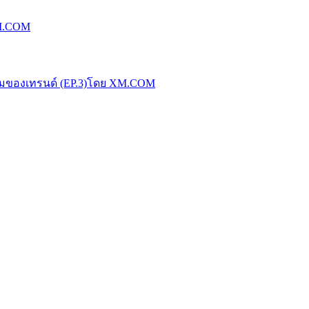
XM.COM
น้มของเทรนด์ (EP.3)โดย XM.COM