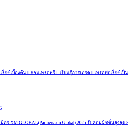
ร็กซ์เบื้องต้น ll สอนเทรดฟรี ll เรียนรู้การเทรด ll เทรดฟอเร็กซ์เป็น
5
มิตร XM GLOBAL(Partners xm Global) 2025 รับคอมมิชชั่นสูงสุด 8