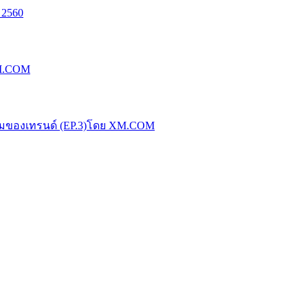
 2560
XM.COM
น้มของเทรนด์ (EP.3)โดย XM.COM