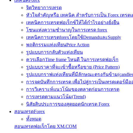
เทคนิคForex
จิตวิทยาการเทรด
หัวใจสำคัญหรือ เทคนิค สำหรับการเป็น Forex เทรดเ
เทคนิคการเทรดฟอเร็กซ์ให้ได้กำไรอย่างยั่งยืน
โซนแห่งความชำนาญในการเทรด forex
เทคนิคการเทรดforexโดยใช้DemandและSupply
พฤติกรรมแท่งเทียนPrice Action
รูปแบบการกลับตัวแท่งเทียน
ควรเลือกTime frame ไหนดี ในการเทรดฟอเร็ก
รูปแบบราคาที่จะเข้าซื้อหรือขาย (Price Pattern)
รูปแบบกราฟแท่งเทียนที่มีลักษณะตรงกันข้าม(candlesic
การจดบันทึกการเทรด เพื่อไปสู่การเป็นเทรดเดอร์มือ
การวิเคราะห์แนวโน้มของตลาดก่อนการเทรด
การเทรดตามแนวโน้ม(Trend)
นิสัยสิบประการของสุดยอดนักเทรด Forex
สอนเทรดForex
ทั้งหมด
สอนเทรดฟอเร็กโดย XM.COM