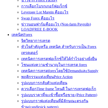
ข่าวจาก Forex Factory
การเลือกโบรกเกอร์ฟอเร็กซ์
Leverage Lot Margin คืออะไร
Swap Forex คืออะไร
ข่าวนอนฟาร์มคืออะไร (Non-farm Payrolls)
LOADFREE E-BOOK
เทคนิคForex
จิตวิทยาการเทรด
หัวใจสำคัญหรือ เทคนิค สำหรับการเป็น Forex
เทรดเดอร์
เทคนิคการเทรดฟอเร็กซ์ให้ได้กำไรอย่างยั่งยืน
โซนแห่งความชำนาญในการเทรด forex
เทคนิคการเทรดforexโดยใช้DemandและSupply
พฤติกรรมแท่งเทียนPrice Action
รูปแบบการกลับตัวแท่งเทียน
ควรเลือกTime frame ไหนดี ในการเทรดฟอเร็ก
รูปแบบราคาที่จะเข้าซื้อหรือขาย (Price Pattern)
รูปแบบกราฟแท่งเทียนที่มีลักษณะตรงกัน
ข้าม(candlesick pattern)