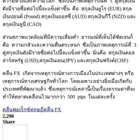
ความหวังและความโลภ ซึ่งเป็นภาพเหตุการณ์ที่ 5 คู่สกุลเงิน
ดังมีรายชื่อต่อไปนี้จะแข็งค่าขึ้น คือ สกุลเงินยูโร (EUR) สกุล
เงินปอนด์ (Pound) สกุลเงินออสซี่ (AUD) สกุลเงินกีวี่ (NZD) และ
สกุลเงินลูนี่ (CAD)
ส่วนสภาพแวดล้อมที่มีความเสี่ยงต่ำ อารมณ์ที่เห็นได้ชัดเจนก็
คือ ความกลัวและความตื่นตระหนก ซึ่งเป็นภาพเหตุการณ์ที่ 3
คู่สกุลเงินดังมีรายชื่อต่อไปนี้จะแข็งค่าขึ้น นั่นคือ สกุลเงินดอล
ล่าร์สหรัฐ (USD),สกุลเงินเยน(JPY) และสกุลเงินฟรังค์(CHF)
คลื่น FX เกิดจากเหตุการณ์ทางการเมืองในประเทศต่างๆ หรือ
เหตุการณ์ทางเศรษฐกิจทั่วโลก โดยเฉพาะอย่างยิ่งเมื่อเกิดกับ
ประเทศที่พัฒนาแล้ว ซึ่งเหตุการณ์เหล่านี้เป็นเรื่องธรรมดาที่จะ
ทำให้ตลาดเคลื่อนไวมากกว่า 500 pips ในแต่ละครั้ง
คลื่นฟอเร็กซ์
ทฤษฎีคลื่น FX
2,298
Share