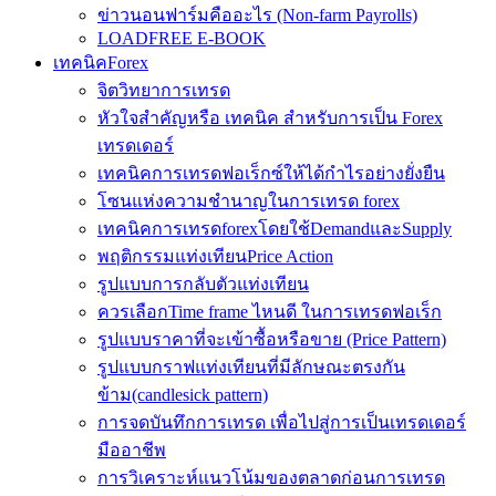
ข่าวนอนฟาร์มคืออะไร (Non-farm Payrolls)
LOADFREE E-BOOK
เทคนิคForex
จิตวิทยาการเทรด
หัวใจสำคัญหรือ เทคนิค สำหรับการเป็น Forex
เทรดเดอร์
เทคนิคการเทรดฟอเร็กซ์ให้ได้กำไรอย่างยั่งยืน
โซนแห่งความชำนาญในการเทรด forex
เทคนิคการเทรดforexโดยใช้DemandและSupply
พฤติกรรมแท่งเทียนPrice Action
รูปแบบการกลับตัวแท่งเทียน
ควรเลือกTime frame ไหนดี ในการเทรดฟอเร็ก
รูปแบบราคาที่จะเข้าซื้อหรือขาย (Price Pattern)
รูปแบบกราฟแท่งเทียนที่มีลักษณะตรงกัน
ข้าม(candlesick pattern)
การจดบันทึกการเทรด เพื่อไปสู่การเป็นเทรดเดอร์
มืออาชีพ
การวิเคราะห์แนวโน้มของตลาดก่อนการเทรด