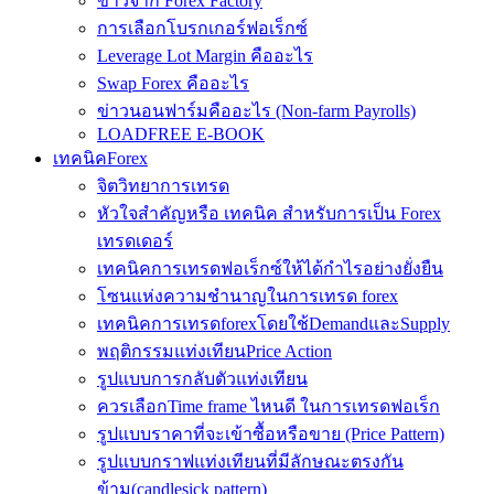
ข่าวจาก Forex Factory
การเลือกโบรกเกอร์ฟอเร็กซ์
Leverage Lot Margin คืออะไร
Swap Forex คืออะไร
ข่าวนอนฟาร์มคืออะไร (Non-farm Payrolls)
LOADFREE E-BOOK
เทคนิคForex
จิตวิทยาการเทรด
หัวใจสำคัญหรือ เทคนิค สำหรับการเป็น Forex
เทรดเดอร์
เทคนิคการเทรดฟอเร็กซ์ให้ได้กำไรอย่างยั่งยืน
โซนแห่งความชำนาญในการเทรด forex
เทคนิคการเทรดforexโดยใช้DemandและSupply
พฤติกรรมแท่งเทียนPrice Action
รูปแบบการกลับตัวแท่งเทียน
ควรเลือกTime frame ไหนดี ในการเทรดฟอเร็ก
รูปแบบราคาที่จะเข้าซื้อหรือขาย (Price Pattern)
รูปแบบกราฟแท่งเทียนที่มีลักษณะตรงกัน
ข้าม(candlesick pattern)