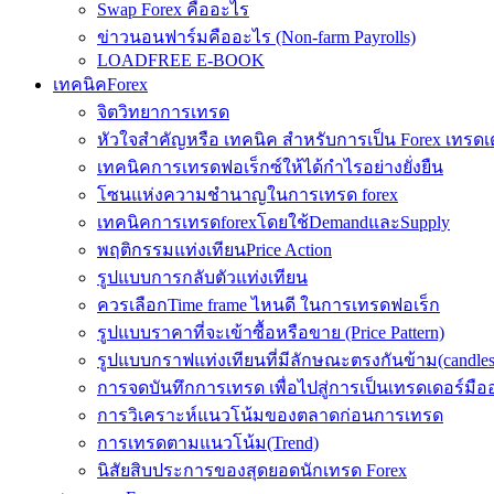
Swap Forex คืออะไร
ข่าวนอนฟาร์มคืออะไร (Non-farm Payrolls)
LOADFREE E-BOOK
เทคนิคForex
จิตวิทยาการเทรด
หัวใจสำคัญหรือ เทคนิค สำหรับการเป็น Forex เทรดเ
เทคนิคการเทรดฟอเร็กซ์ให้ได้กำไรอย่างยั่งยืน
โซนแห่งความชำนาญในการเทรด forex
เทคนิคการเทรดforexโดยใช้DemandและSupply
พฤติกรรมแท่งเทียนPrice Action
รูปแบบการกลับตัวแท่งเทียน
ควรเลือกTime frame ไหนดี ในการเทรดฟอเร็ก
รูปแบบราคาที่จะเข้าซื้อหรือขาย (Price Pattern)
รูปแบบกราฟแท่งเทียนที่มีลักษณะตรงกันข้าม(candlesic
การจดบันทึกการเทรด เพื่อไปสู่การเป็นเทรดเดอร์มือ
การวิเคราะห์แนวโน้มของตลาดก่อนการเทรด
การเทรดตามแนวโน้ม(Trend)
นิสัยสิบประการของสุดยอดนักเทรด Forex