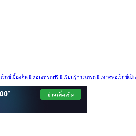
ร็กซ์เบื้องต้น ll สอนเทรดฟรี ll เรียนรู้การเทรด ll เทรดฟอเร็กซ์เป็น