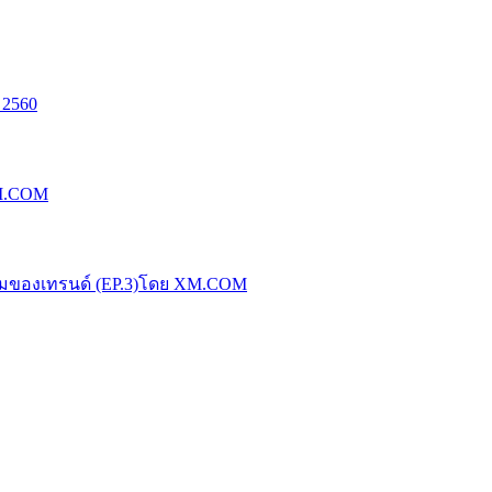
 2560
XM.COM
น้มของเทรนด์ (EP.3)โดย XM.COM