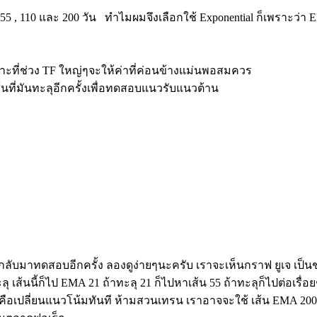
 , 55 , 110 และ 200 วัน ทำไมผมจึงเลือกใช้ Exponential ก็เพราะว่
ราะที่ช่วง TF ใหญ่ๆจะให้ค่าที่ค่อนข้างแม่นพอสมควร
้นที่มันทะลุอีกครั้งเพื่อทดสอบแนวรับแนวต้าน
กลับมาทดสอบอีกครั้ง ลองดูง่ายๆนะครับ เราจะเห็นกราฟ ยูเจ เป็น
เส้นนี้ก็ไป EMA 21 ถ้าทะลุ 21 ก็ไปหาเส้น 55 ถ้าทะลุก็ไปต่อเรื่อย
คือเปลี่ยนแนวโน้มทันที ห้ามสวนเทรน เราอาจจะใช้ เส้น EMA 200 