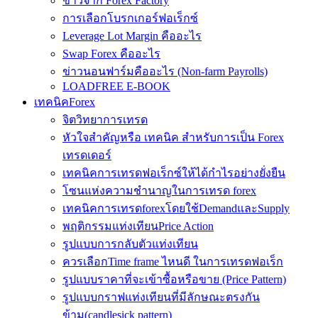
ข่าวจาก Forex Factory
การเลือกโบรกเกอร์ฟอเร็กซ์
Leverage Lot Margin คืออะไร
Swap Forex คืออะไร
ข่าวนอนฟาร์มคืออะไร (Non-farm Payrolls)
LOADFREE E-BOOK
เทคนิคForex
จิตวิทยาการเทรด
หัวใจสำคัญหรือ เทคนิค สำหรับการเป็น Forex
เทรดเดอร์
เทคนิคการเทรดฟอเร็กซ์ให้ได้กำไรอย่างยั่งยืน
โซนแห่งความชำนาญในการเทรด forex
เทคนิคการเทรดforexโดยใช้DemandและSupply
พฤติกรรมแท่งเทียนPrice Action
รูปแบบการกลับตัวแท่งเทียน
ควรเลือกTime frame ไหนดี ในการเทรดฟอเร็ก
รูปแบบราคาที่จะเข้าซื้อหรือขาย (Price Pattern)
รูปแบบกราฟแท่งเทียนที่มีลักษณะตรงกัน
ข้าม(candlesick pattern)