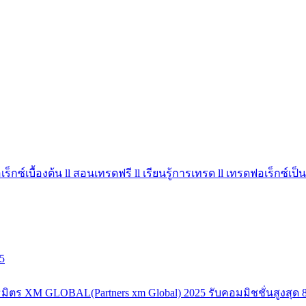
ร็กซ์เบื้องต้น ll สอนเทรดฟรี ll เรียนรู้การเทรด ll เทรดฟอเร็กซ์เป็น
5
มิตร XM GLOBAL(Partners xm Global) 2025 รับคอมมิชชั่นสูงสุด 8