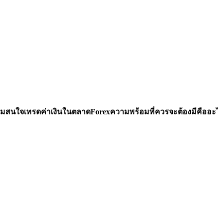
ีความสนใจเทรดค่าเงินในตลาดForexความพร้อมที่ควรจะต้องมีคืออะไ