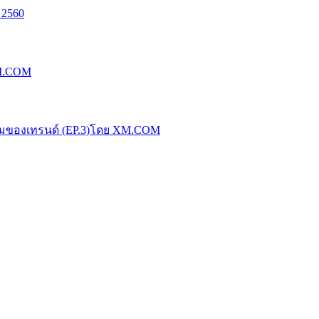
 2560
XM.COM
น้มของเทรนด์ (EP.3)โดย XM.COM