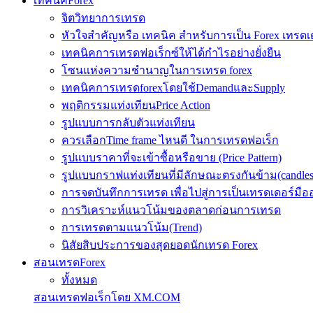
เทคนิคForex
จิตวิทยาการเทรด
หัวใจสำคัญหรือ เทคนิค สำหรับการเป็น Forex เทรดเ
เทคนิคการเทรดฟอเร็กซ์ให้ได้กำไรอย่างยั่งยืน
โซนแห่งความชำนาญในการเทรด forex
เทคนิคการเทรดforexโดยใช้DemandและSupply
พฤติกรรมแท่งเทียนPrice Action
รูปแบบการกลับตัวแท่งเทียน
ควรเลือกTime frame ไหนดี ในการเทรดฟอเร็ก
รูปแบบราคาที่จะเข้าซื้อหรือขาย (Price Pattern)
รูปแบบกราฟแท่งเทียนที่มีลักษณะตรงกันข้าม(candlesic
การจดบันทึกการเทรด เพื่อไปสู่การเป็นเทรดเดอร์มือ
การวิเคราะห์แนวโน้มของตลาดก่อนการเทรด
การเทรดตามแนวโน้ม(Trend)
นิสัยสิบประการของสุดยอดนักเทรด Forex
สอนเทรดForex
ทั้งหมด
สอนเทรดฟอเร็กโดย XM.COM