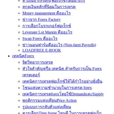
ทำเงินจากForex(ฟอเร็กซ์)ได้อย่างไร
สกุลเงินหลักที่นิยมในการเทรด
Money management คืออะไร
ข่าวจาก Forex Factory
การเลือกโบรกเกอร์ฟอเร็กซ์
Leverage Lot Margin คืออะไร
Swap Forex คืออะไร
ข่าวนอนฟาร์มคืออะไร (Non-farm Payrolls)
LOADFREE E-BOOK
เทคนิคForex
จิตวิทยาการเทรด
หัวใจสำคัญหรือ เทคนิค สำหรับการเป็น Forex
เทรดเดอร์
เทคนิคการเทรดฟอเร็กซ์ให้ได้กำไรอย่างยั่งยืน
โซนแห่งความชำนาญในการเทรด forex
เทคนิคการเทรดforexโดยใช้DemandและSupply
พฤติกรรมแท่งเทียนPrice Action
รูปแบบการกลับตัวแท่งเทียน
ควรเลือกTime frame ไหนดี ในการเทรดฟอเร็ก