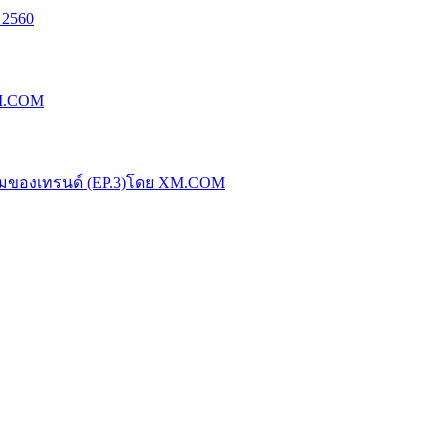
 2560
XM.COM
น้มของเทรนด์ (EP.3)โดย XM.COM