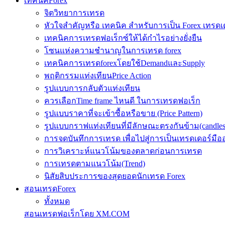
เทคนิคForex
จิตวิทยาการเทรด
หัวใจสำคัญหรือ เทคนิค สำหรับการเป็น Forex เทรดเ
เทคนิคการเทรดฟอเร็กซ์ให้ได้กำไรอย่างยั่งยืน
โซนแห่งความชำนาญในการเทรด forex
เทคนิคการเทรดforexโดยใช้DemandและSupply
พฤติกรรมแท่งเทียนPrice Action
รูปแบบการกลับตัวแท่งเทียน
ควรเลือกTime frame ไหนดี ในการเทรดฟอเร็ก
รูปแบบราคาที่จะเข้าซื้อหรือขาย (Price Pattern)
รูปแบบกราฟแท่งเทียนที่มีลักษณะตรงกันข้าม(candlesic
การจดบันทึกการเทรด เพื่อไปสู่การเป็นเทรดเดอร์มือ
การวิเคราะห์แนวโน้มของตลาดก่อนการเทรด
การเทรดตามแนวโน้ม(Trend)
นิสัยสิบประการของสุดยอดนักเทรด Forex
สอนเทรดForex
ทั้งหมด
สอนเทรดฟอเร็กโดย XM.COM