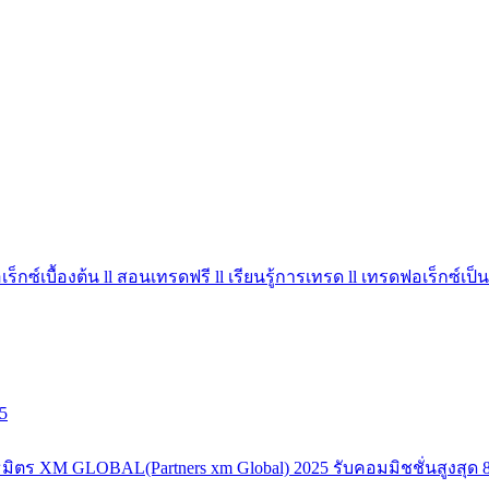
ร็กซ์เบื้องต้น ll สอนเทรดฟรี ll เรียนรู้การเทรด ll เทรดฟอเร็กซ์เป็น
5
มิตร XM GLOBAL(Partners xm Global) 2025 รับคอมมิชชั่นสูงสุด 8