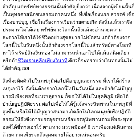
สำคัญ แต่ทรัพย์ทางธรรมนั้นสำคัญยิ่งกว่า เนื่องจากผู้เขียนนั้นก็
เป็นพุทธศาสนิกชนธรรมดาคนหนึ่ง ที่เชื่อเรื่องนรก สวรรค์ เชื่อ
เรื่องบาปบุญ เชื่อในเรื่องการเวียนว่ายตายเกิด ดังนั้นแล้วเราจึง
ประมาทไม่ได้เลย ทรัพย์ทางโลกนั้นถึงแม้จะอำนวยความ
สะดวกให้เราได้ใช้ชีวิตอย่างสุขสบาย ไม่ขัดสน แต่ถ้าต้องจาก
โลกนี้ไปในวันหนึ่งนั้นถ้าต้องจากโลกนี้ไปแล้วทรัพย์ทางโลกที่
หาไว้ ทรัพย์สินเงินทอง ไม่สามารถนำเอาไปได้แม้แต่นิดเดียว
หรือถ้า
ชีวิตเราเหลือเพียงวินาที
เดียวก็จะทราบว่าเงินทองนั้นไม่
ได้สำคัญเลย
สิ่งที่จะติดตัวไปในภพภูมิต่อไปคือ บุญและกรรม ที่เราได้สร้าง
เหตุเอาไว้ ดังนั้นต้องจากโลกนี้ไปในวันหนึ่ง และถ้ายังไม่มีบุญ
บารมีเพียงพอที่จะบรรลุธรรม ก็ขอให้ได้ไปในสุคติภูมิ เพื่อได้
บำเบ็ญปฏิบัติธรรมต่อไปเพื่อไห้ได้รู้แจ้งพระนิพพานในภพภูมิที่
สูงขึ้น หรือให้ได้มีบุญวาสนามาเกิดอีกในโลกมนุษย์เพื่อปฏิบัติ
ธรรมให้ถึงซึ่งการบรรลุธรรมหรือบรรลุนิพพานตามที่พระพุทธ
องค์ได้ชี้ทางเอาไว้ ตามทาง มรรคมีองค์ 8 เราเพียงแค่เดินตาม
ด้วยความเพียรจะถึงจุดหมายได้อย่างแน่นอนครับ