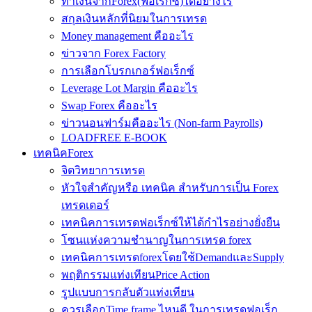
ทำเงินจากForex(ฟอเร็กซ์)ได้อย่างไร
สกุลเงินหลักที่นิยมในการเทรด
Money management คืออะไร
ข่าวจาก Forex Factory
การเลือกโบรกเกอร์ฟอเร็กซ์
Leverage Lot Margin คืออะไร
Swap Forex คืออะไร
ข่าวนอนฟาร์มคืออะไร (Non-farm Payrolls)
LOADFREE E-BOOK
เทคนิคForex
จิตวิทยาการเทรด
หัวใจสำคัญหรือ เทคนิค สำหรับการเป็น Forex
เทรดเดอร์
เทคนิคการเทรดฟอเร็กซ์ให้ได้กำไรอย่างยั่งยืน
โซนแห่งความชำนาญในการเทรด forex
เทคนิคการเทรดforexโดยใช้DemandและSupply
พฤติกรรมแท่งเทียนPrice Action
รูปแบบการกลับตัวแท่งเทียน
ควรเลือกTime frame ไหนดี ในการเทรดฟอเร็ก